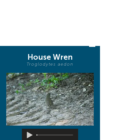
BIODIVERSI
TY
House Wren
Troglodytes aedon